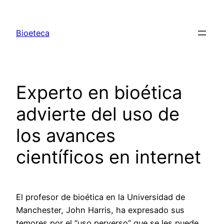
Saltar
al
Bioeteca
contenido
Experto en bioética
advierte del uso de
los avances
científicos en internet
El profesor de bioética en la Universidad de
Manchester, John Harris, ha expresado sus
temores por el “uso perverso” que se les puede