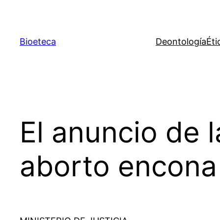
Saltar
al
contenido
Bioeteca
Deontología
Éti
El anuncio de l
aborto encona