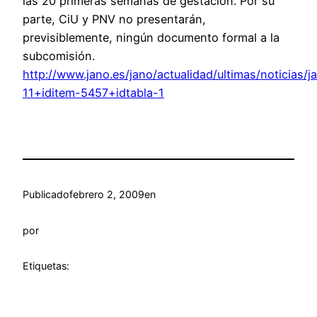
las 20 primeras semanas de gestación. Por su
parte, CiU y PNV no presentarán,
previsiblemente, ningún documento formal a la
subcomisión.
http://www.jano.es/jano/actualidad/ultimas/noticias
11+iditem-5457+idtabla-1
Publicado
febrero 2, 2009
en
por
Etiquetas: