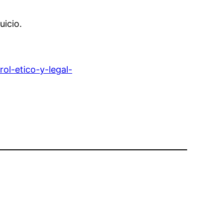
uicio.
ol-etico-y-legal-