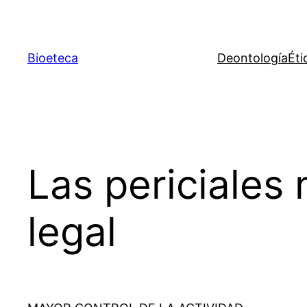
Saltar
al
contenido
Bioeteca
Deontología
Éti
Las periciales 
legal