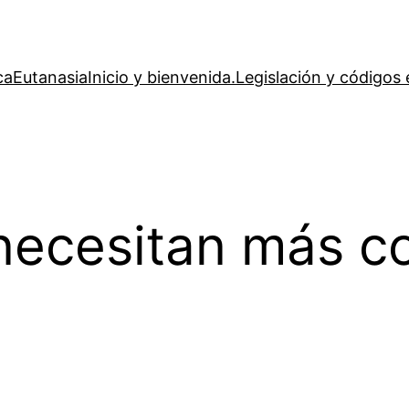
ca
Eutanasia
Inicio y bienvenida.
Legislación y códigos 
necesitan más co