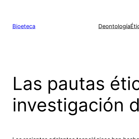
Saltar
al
contenido
Bioeteca
Deontología
Éti
Las pautas étic
investigación 