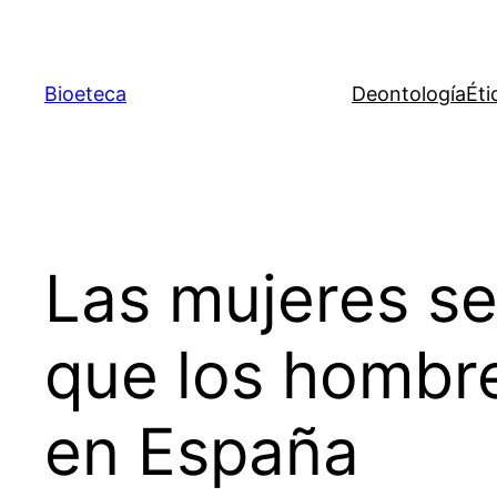
Saltar
al
contenido
Bioeteca
Deontología
Éti
Las mujeres se
que los hombr
en España