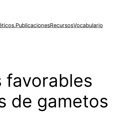
éticos.
Publicaciones
Recursos
Vocabulario
 favorables
es de gametos