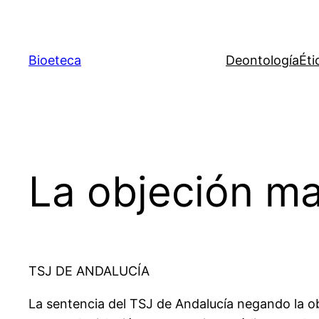
Saltar
al
contenido
Bioeteca
Deontología
Éti
La objeción m
TSJ DE ANDALUCÍA
La sentencia del TSJ de Andalucía negando la o