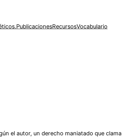
éticos.
Publicaciones
Recursos
Vocabulario
egún el autor, un derecho maniatado que clama