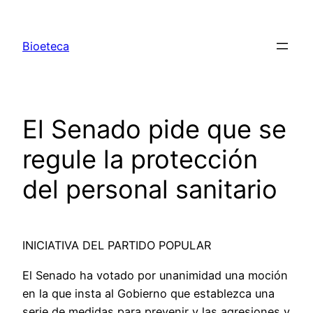
Saltar
al
Bioeteca
contenido
El Senado pide que se
regule la protección
del personal sanitario
INICIATIVA DEL PARTIDO POPULAR
El Senado ha votado por unanimidad una moción
en la que insta al Gobierno que establezca una
serie de medidas para prevenir y las agresiones y