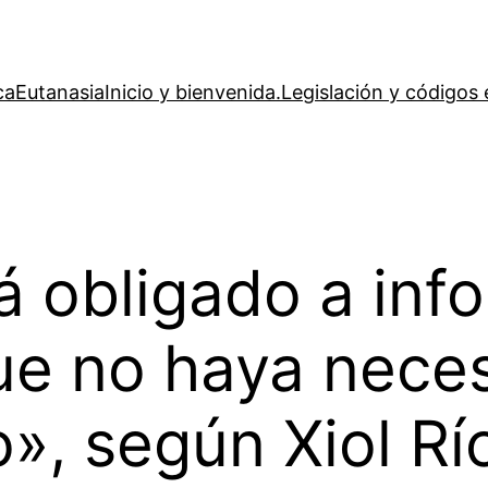
ca
Eutanasia
Inicio y bienvenida.
Legislación y códigos 
á obligado a info
ue no haya nece
», según Xiol Rí