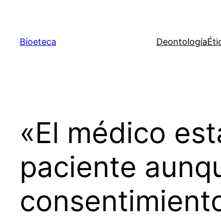
Saltar
al
contenido
Bioeteca
Deontología
Éti
«El médico est
paciente aunq
consentimiento