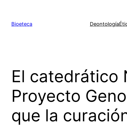
Saltar
al
contenido
Bioeteca
Deontología
Éti
El catedrático
Proyecto Geno
que la curació