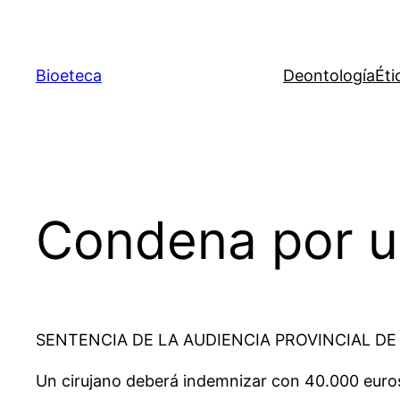
Saltar
al
contenido
Bioeteca
Deontología
Éti
Condena por un
SENTENCIA DE LA AUDIENCIA PROVINCIAL DE
Un cirujano deberá indemnizar con 40.000 euros p