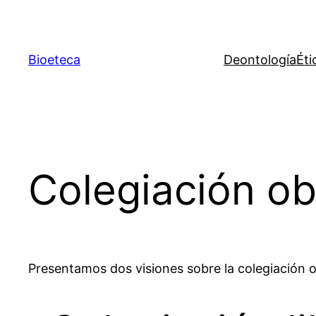
Saltar
al
contenido
Bioeteca
Deontología
Éti
Colegiación ob
Presentamos dos visiones sobre la colegiación ob