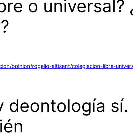
ibre
o universal?
l?
on/opinion/rogelio-altisent/colegiacion-libre-univer
 y deontología sí
ién