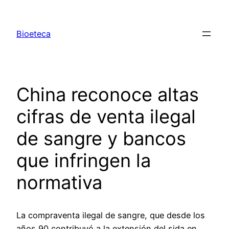
Saltar
al
Bioeteca
contenido
China reconoce altas
cifras de venta ilegal
de sangre y bancos
que infringen la
normativa
La compraventa ilegal de sangre, que desde los
años 90 contribuyó a la extensión del sida en