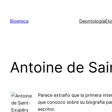
Saltar
al
contenido
Bioeteca
Deontología
Éti
Antoine de Sa
Parece extraño que la primera inter
que conozco sobre su biografía pare
escritor.