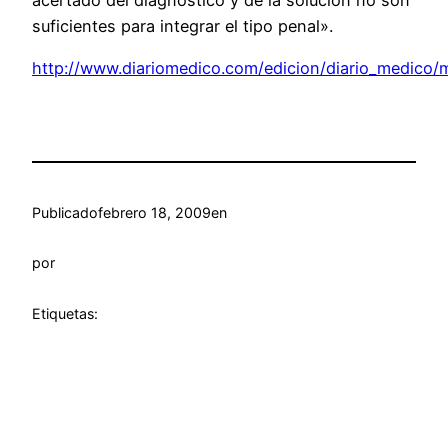
acertado del diagnóstico y de la solución no son
suficientes para integrar el tipo penal».
http://www.diariomedico.com/edicion/diario_medico/
Publicado
febrero 18, 2009
en
por
Etiquetas: