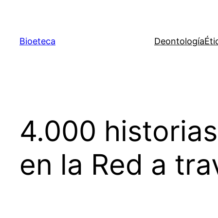
Saltar
al
contenido
Bioeteca
Deontología
Éti
4.000 historias
en la Red a tr