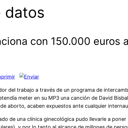
e datos
nciona con 150.000 euros 
or del trabajo a través de un programa de intercamb
retendía meter en su MP3 una canción de David Bisbal
os de aborto, acaben expuestos ante cualquier internau
o de una clínica ginecológica pudo llevarle a poner
lares), y por lo tanto al alcance de millones de per