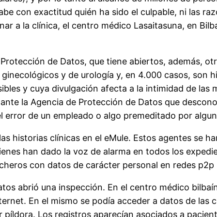
be con exactitud quién ha sido el culpable, ni las raz
r a la clínica, el centro médico Lasaitasuna, en Bil
 Protección de Datos, que tiene abiertos, además, otr
inecológicos y de urología y, en 4.000 casos, son hi
les y cuya divulgación afecta a la intimidad de las 
 ante la Agencia de Protección de Datos que descono
o el error de un empleado o algo premeditado por algu
las historias clínicas en el eMule. Estos agentes se 
uienes han dado la voz de alarma en todos los exped
ficheros con datos de carácter personal en redes p2p
tos abrió una inspección. En el centro médico bilbaí
nternet. En el mismo se podía acceder a datos de las 
píldora. Los registros aparecían asociados a pacientes